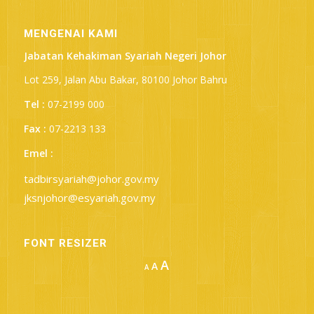
MENGENAI KAMI
Jabatan Kehakiman Syariah Negeri Johor
Lot 259, Jalan Abu Bakar, 80100 Johor Bahru
Tel :
07-2199 000
Fax :
07-2213 133
Emel :
tadbirsyariah@johor.gov.my
jksnjohor@esyariah.gov.my
FONT RESIZER
Increase
A
Reset
A
Decrease
A
font
font
font
size.
size.
size.