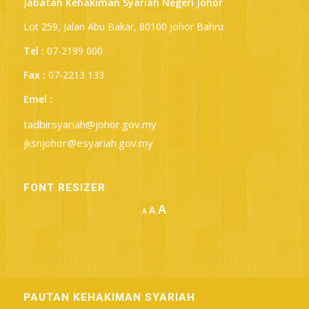
Jabatan Kehakiman Syariah Negeri Johor
Lot 259, Jalan Abu Bakar, 80100 Johor Bahru
Tel :
07-2199 000
Fax :
07-2213 133
Emel :
tadbirsyariah@johor.gov.my
jksnjohor@esyariah.gov.my
FONT RESIZER
Increase
A
Reset
A
Decrease
A
font
font
font
size.
size.
size.
PAUTAN KEHAKIMAN SYARIAH