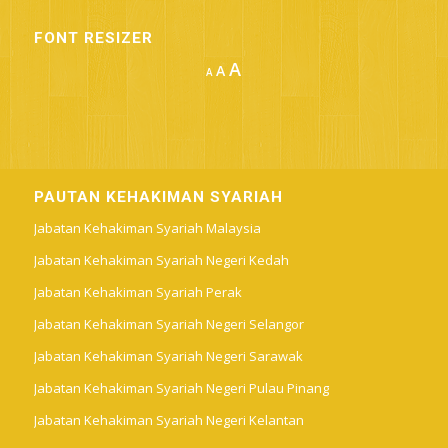
FONT RESIZER
Increase
A
Reset
A
Decrease
A
font
font
font
size.
size.
size.
PAUTAN KEHAKIMAN SYARIAH
Jabatan Kehakiman Syariah Malaysia
Jabatan Kehakiman Syariah Negeri Kedah
Jabatan Kehakiman Syariah Perak
Jabatan Kehakiman Syariah Negeri Selangor
Jabatan Kehakiman Syariah Negeri Sarawak
Jabatan Kehakiman Syariah Negeri Pulau Pinang
Jabatan Kehakiman Syariah Negeri Kelantan