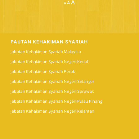
Increase
A
Reset
A
Decrease
A
font
font
font
size.
size.
size.
PAUTAN KEHAKIMAN SYARIAH
Jabatan Kehakiman Syariah Malaysia
Jabatan Kehakiman Syariah Negeri Kedah
Jabatan Kehakiman Syariah Perak
Jabatan Kehakiman Syariah Negeri Selangor
Jabatan Kehakiman Syariah Negeri Sarawak
Jabatan Kehakiman Syariah Negeri Pulau Pinang
Jabatan Kehakiman Syariah Negeri Kelantan